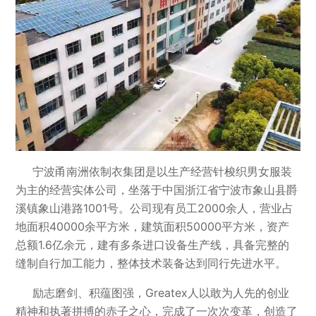
宁波甬南洲依制衣集团是以生产经营针梭织男女服装
为主的经营实体公司，坐落于中国浙江省宁波市象山县爵
溪镇象山港路1001号。公司现有员工2000余人，营业占
地面积40000余平方米，建筑面积50000平方米，资产
总额1.6亿余元，建有多条进口设备生产线，具备完整的
缝制自行加工能力，整体技术装备达到同行先进水平。
励志磨剑、积蕴图强，Greatex人以敢为人先的创业
精神和执著拼搏的赤子之心，完成了一次次变革，创造了